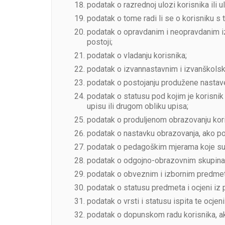
podatak o razrednoj ulozi korisnika ili u
podatak o tome radi li se o korisniku s 
podatak o opravdanim i neopravdanim i
postoji;
podatak o vladanju korisnika;
podatak o izvannastavnim i izvanškolski
podatak o postojanju produžene nastave 
podatak o statusu pod kojim je korisnik
upisu ili drugom obliku upisa;
podatak o produljenom obrazovanju koris
podatak o nastavku obrazovanja, ako pos
podatak o pedagoškim mjerama koje su 
podatak o odgojno-obrazovnim skupinama 
podatak o obveznim i izbornim predmetim
podatak o statusu predmeta i ocjeni iz p
podatak o vrsti i statusu ispita te ocjeni
podatak o dopunskom radu korisnika, ak