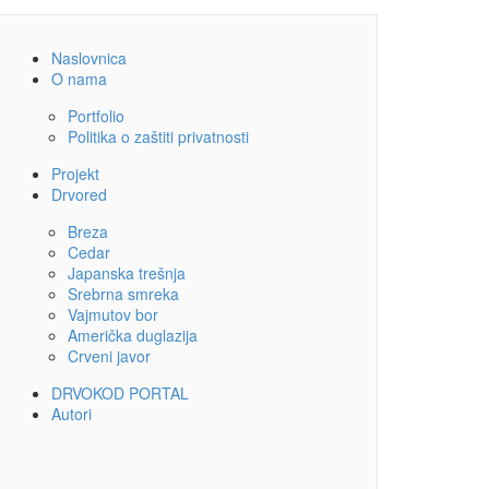
Naslovnica
O nama
Portfolio
Politika o zaštiti privatnosti
Projekt
Drvored
Breza
Cedar
Japanska trešnja
Srebrna smreka
Vajmutov bor
Američka duglazija
Crveni javor
DRVOKOD PORTAL
Autori