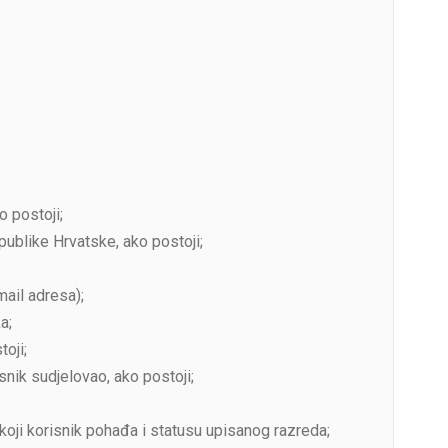
o postoji;
publike Hrvatske, ako postoji;
ail adresa);
a;
toji;
snik sudjelovao, ako postoji;
koji korisnik pohađa i statusu upisanog razreda;