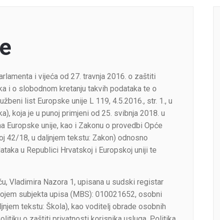
e
amenta i vijeća od 27. travnja 2016. o zaštiti
a i o slobodnom kretanju takvih podataka te o
beni list Europske unije L 119, 4.5.2016., str. 1., u
a), koja je u punoj primjeni od 25. svibnja 2018. u
ma Europske unije, kao i Zakonu o provedbi Opće
oj 42/18, u daljnjem tekstu: Zakon) odnosno
aka u Republici Hrvatskoj i Europskoj uniji te
, Vladimira Nazora 1, upisana u sudski registar
rojem subjekta upisa (MBS): 010021652, osobni
ljnjem tekstu: Škola), kao voditelj obrade osobnih
litiku o zaštiti privatnosti korisnika usluga. Politika