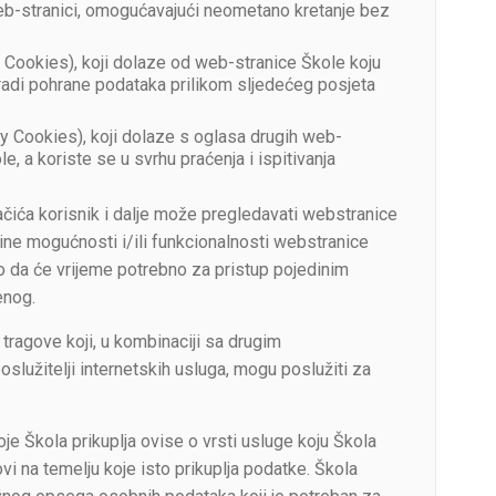
web-stranici, omogućavajući neometano kretanje bez
ty Cookies), koji dolaze od web-stranice Škole koju
 radi pohrane podataka prilikom sljedećeg posjeta
ty Cookies), koji dolaze s oglasa drugih web-
e, a koriste se u svrhu praćenja i ispitivanja
lačića korisnik i dalje može pregledavati webstranice
ine mogućnosti i/ili funkcionalnosti webstranice
 da će vrijeme potrebno za pristup pojedinim
enog.
 tragove koji, u kombinaciji sa drugim
oslužitelji internetskih usluga, mogu poslužiti za
e Škola prikuplja ovise o vrsti usluge koju Škola
vi na temelju koje isto prikuplja podatke. Škola