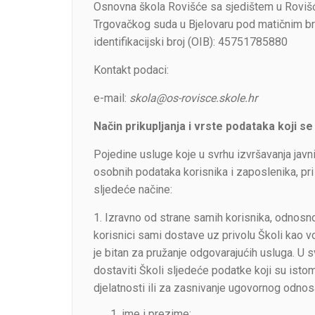
Osnovna škola Rovišće sa sjedištem u Rovišću
Trgovačkog suda u Bjelovaru pod matičnim b
identifikacijski broj (OIB): 45751785880
Kontakt podaci:
e-mail:
skola@os-rovisce.skole.hr
Način prikupljanja i vrste podataka koji se 
Pojedine usluge koje u svrhu izvršavanja javni
osobnih podataka korisnika i zaposlenika, pri
sljedeće načine:
1. Izravno od strane samih korisnika, odnosno
korisnici sami dostave uz privolu Školi kao 
je bitan za pružanje odgovarajućih usluga. U 
dostaviti Školi sljedeće podatke koji su ist
djelatnosti ili za zasnivanje ugovornog odnos
ime i prezime;