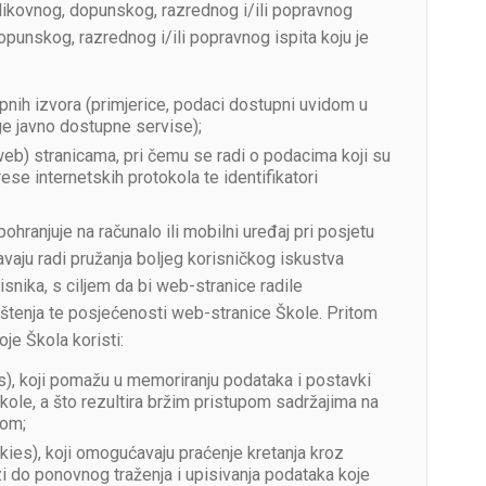
zlikovnog, dopunskog, razrednog i/ili popravnog
opunskog, razrednog i/ili popravnog ispita koju je
pnih izvora (primjerice, podaci dostupni uvidom u
ge javno dostupne servise);
b) stranicama, pri čemu se radi o podacima koji su
ese internetskih protokola te identifikatori
hranjuje na računalo ili mobilni uređaj pri posjetu
avaju radi pružanja boljeg korisničkog iskustva
snika, s ciljem da bi web-stranice radile
orištenja te posjećenosti web-stranice Škole. Pritom
je Škola koristi:
s), koji pomažu u memoriranju podataka i postavki
kole, a što rezultira bržim pristupom sadržajima na
vom;
ies), koji omogućavaju praćenje kretanja kroz
i do ponovnog traženja i upisivanja podataka koje