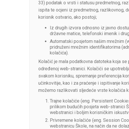
33) podatak o vrsti i statusu predmetnog, ra
ispita te ocjeni iz predmetnog, razlikovnog, d
korisnik ostvario, ako postoji;
Iz drugih izvora odnosno iz javno dostu
državne matice, telefonski imenik i dru
Automatski posjetom našim mrežnim (we
pridruženi mrežnim identifikatorima (adr
kolačića).
Kolačić je mala podatkovna datoteka koja se po
određenoj web-stranici. Kolačići se upotreblj
svakom korisniku, spremanje preferencija kori
učinkovitije, kao i za praćenje i ispitivanje k
možemo razlikovati sljedeće vrste kolačića ko
Trajne kolačiće (eng. Persistent Cookie
prilikom budućih posjeta web-stranici Š
webstranici i boljim korisničkim iskust
Privremene kolačiće (eng. Session Cook
webstranicu Škole, na način da ne dolaz