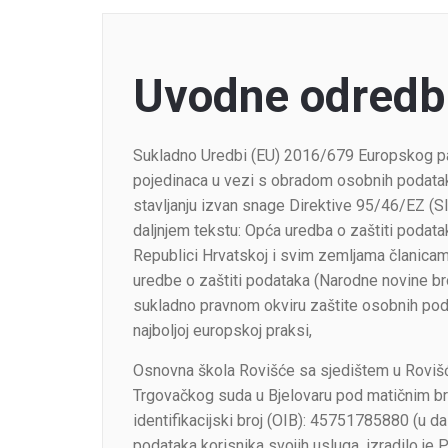
Uvodne odredb
Sukladno Uredbi (EU) 2016/679 Europskog parl
pojedinaca u vezi s obradom osobnih podatak
stavljanju izvan snage Direktive 95/46/EZ (Služ
daljnjem tekstu: Opća uredba o zaštiti podatak
Republici Hrvatskoj i svim zemljama članica
uredbe o zaštiti podataka (Narodne novine br
sukladno pravnom okviru zaštite osobnih podat
najboljoj europskoj praksi,
Osnovna škola Rovišće sa sjedištem u Rovišću
Trgovačkog suda u Bjelovaru pod matičnim b
identifikacijski broj (OIB): 45751785880 (u da
podataka korisnika svojih usluga, izradilo je Po