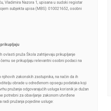
, Vladimira Nazora 1, upisana u sudski registar
rojem subjekta upisa (MBS): 010021652, osobni
prikupljaju
h ovlasti pruža Škola zahtijevaju prikupljanje
 čemu se prikupljaju relevantni osobni podaci na
 njihovih zakonskih zastupnika, na način da ih
voditelju obrade u određenom opsegu podataka koji
svrhu pružanja odgovarajućih usluga korisnik je dužan
ome potrebni za obavljanje zakonom utvrđene
a radi pružanja pojedine usluge: