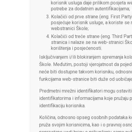
korisnik usluga daje prilikom posjeta 
potrebe za dodatnim autentifikacijama;
Kolačići od prve strane (eng. First Par
posjećuje korisnik usluge, a koriste se
webstranici Škole;
Kolačići od treće strane (eng. Third Par
stranica i nalaze se na web-stranici Škol
korištenja i posjećenosti.
Isključivanjem i/ili blokiranjem spremanja ko
Škole. Međutim, postoji vjerojatnost da pojed
neće biti dostupne takvom korisniku, odnosno
funkcijama web-stranice biti duže od uobičaj
Predmetni mrežni identifikatori mogu ostaviti
identifikatorima i informacijama koje pružaju p
identifikaciju korisnika.
Količina, odnosno opseg osobnih podataka koj
pruža svojim korisnicima, kao i o pravnoj osno