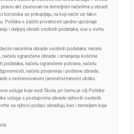
ći pravni akt zasnovan na temeljnim načelima u obradi
 korisnika se prikupljaju, na koji način se takvi
u. Politika o zaštiti privatnosti ujedno upoznaje
anju i daljnjoj obradi osobnih podataka, sve u svrhu
sljedećim načelima obrade osobnih podataka: načelu
e, načelu ograničene obrade i smanjenju količine
ih podataka, načelu ograničene pohrane, načelu
 odgovornosti, načelu povjerenja i poštene obrade,
brade u neimenovanom (anonimiziranom) obliku.
 sve usluge koje nudi Škola, pri čemu je cilj Politike
snike usluga s postupcima obrade njihovih osobnih
vrhe se njihovi podaci obrađuju, kao i temeljem koje
ola: