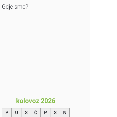
Gdje smo?
kolovoz 2026
P
U
S
Č
P
S
N