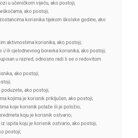
lozi u učeničkom vijeću, ako postoji;
teškoćama, ako postoji;
zostancima korisnika tijekom školske godine, ako
m aktivnostima korisnika, ako postoji;
i/ili cjelodnevnog boravka korisnika, ako postoji;
 upisan u razred, odnosno radi li se o redovitom
nika, ako postoji;
toji;
poduzete, ako postoji;
kojima je korisnik priključen, ako postoji;
a koje korisnik polaže ili je položio;
redmeta koju je korisnik ostvario;
 iz ispita koju je korisnik ostvario, ako postoji;
o postoji;