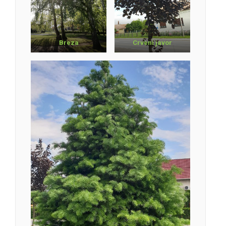
Breza
Crveni javor