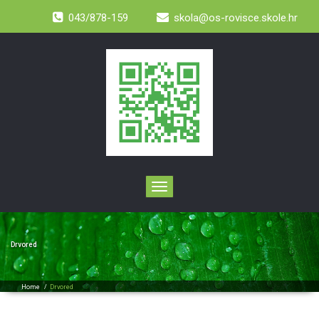
043/878-159
skola@os-rovisce.skole.hr
Toggle
navigation
Drvored
Home
/
Drvored