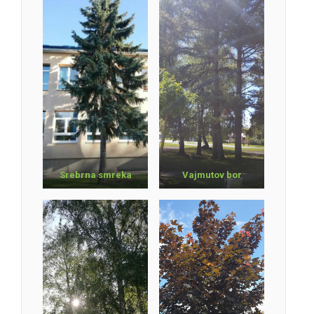
Srebrna smreka
Vajmutov bor