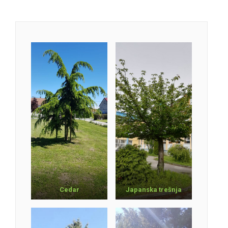
C
e
d
a
r
Japanska trešnja