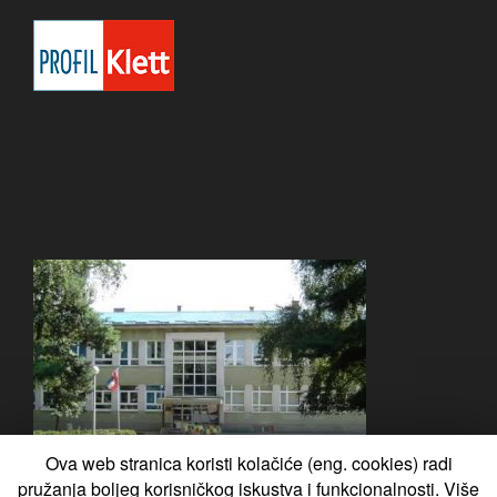
Ova web stranica koristi kolačiće (eng. cookies) radi
pružanja boljeg korisničkog iskustva i funkcionalnosti. Više